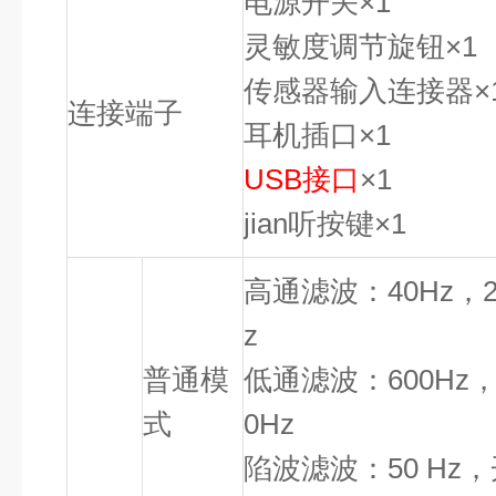
电源开关×1
灵敏度调节旋钮×1
传感器输入连接器×
连接端子
耳机插口×1
USB
接口
×1
jian听按键×1
高通滤波：40Hz，20
z
普通模
低通滤波：600Hz，8
式
0Hz
陷波滤波：50 Hz，