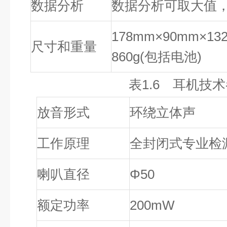
数据分析
数据分析可取大值，
178mm
×90mm×13
尺寸和重量
860g
(
包括电池)
表1.6 耳机技
放音形式
环绕立体声
工作原理
全封闭式专业检
喇叭直径
Φ50
额定功率
200mW