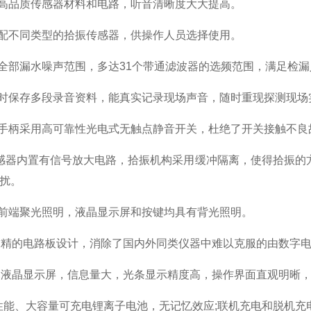
高品质传感器材料和电路，听音清晰度大大提高。
配不同类型的拾振传感器，供操作人员选择使用。
全部漏水噪声范围，多达
31
个带通滤波器的选频范围，满足检漏
时保存多段录音资料，能真实记录现场声音，随时重现探测现场
手柄采用高可靠性光电式无触点静音开关，杜绝了开关接触不良
感器内置有信号放大电路，拾振机构采用缓冲隔离，使得拾振的
扰。
前端聚光照明，液晶显示屏和按键均具有背光照明。
求精的电路板设计，消除了国内外同类仪器中难以克服的由数字
幕液晶显示屏，信息量大，光条显示精度高，操作界面直观明晰
性能、大容量可充电锂离子电池，无记忆效应
;
联机充电和脱机充