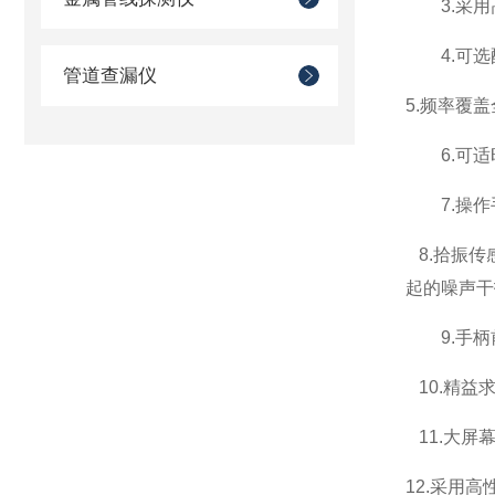
3.
采用
4.
可选
管道查漏仪
5.
频率覆盖
6.
可适
7.
操作
8.
拾振传
起的噪声干
9.
手柄
10.
精益
11.
大屏
12.
采用高